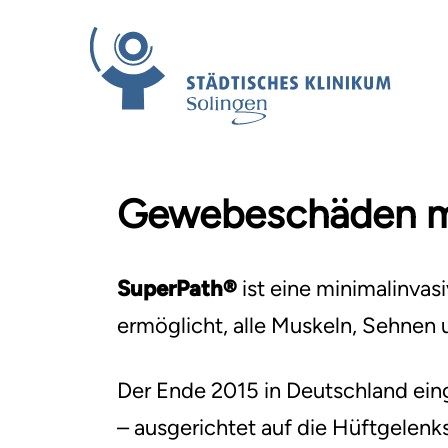
Gewebeschäden mi
Ihr Besuch – perfekt
Kliniken & Zentren
Jobs nach Maß
Unser Leitbild
geplant
SuperPath®
ist eine minimalinva
Gremien
ermöglicht, alle Muskeln, Sehnen 
International Patient
Therapie
Der Ende 2015 in Deutschland eing
Fördervereine
Ihr Feedback
Duales Studium
– ausgerichtet auf die Hüftgelenk