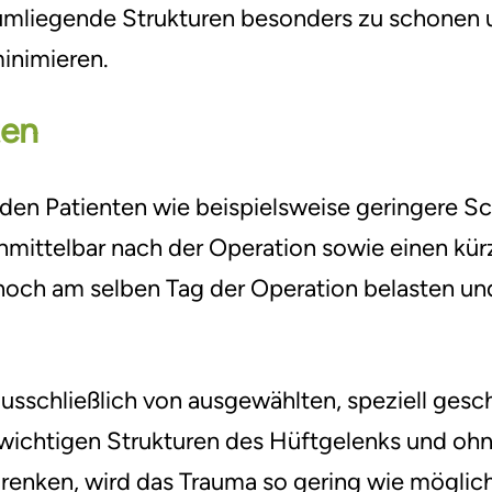
umliegende Strukturen besonders zu schonen u
×
schliessen
×
inimieren.
schliessen
ten
×
schliessen
r den Patienten wie beispielsweise geringere S
mittelbar nach der Operation sowie einen kür
och am selben Tag der Operation belasten und 
ausschließlich von ausgewählten, speziell gesc
r wichtigen Strukturen des Hüftgelenks und oh
enken, wird das Trauma so gering wie möglich 