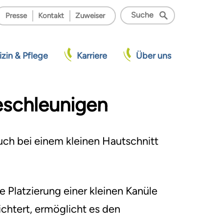
Presse
Kontakt
Zuweiser
zin & Pflege
Karriere
Über uns
schleunigen
tientenaufnahme
ztlicher Dienst
schäftsbereiche
uch bei einem kleinen Hautschnitt
chtergesellschaften
ratung und Begleitung
sbildung
 Platzierung einer kleinen Kanüle
rteile & Benefits
chtert, ermöglicht es den