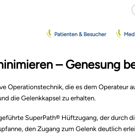
Patienten & Besucher
Medi
nimieren – Genesung be
Aufenthalt planen
Pflege
Pflege- und
Unser Klinikum
Pa
Är
Ge
Funktionsdienst
sive Operationstechnik, die es dem Operateur a
Zentrale Einrichtungen
To
und die Gelenkkapsel zu erhalten.
×
schliessen
s
Anfahrt / Lageplan
Servicegesellschaft
Be
Au
eführte SuperPath® Hüftzugang, der durch die
Neubau Bettenhaus
Veranstaltungen
Praktikum, BFD
Vo
spfanne, den Zugang zum Gelenk deutlich erlei